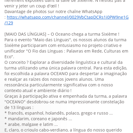
fièrement exposées dans la salle de Sixième. N'hésitez pas à
venir y jeter un coup d'œil !
Davantage de photos sur notre chaîne WhatsApp
:
https://whatsapp.com/channel/0029VbCtapDCRs1i0PW9ne1G
/129
[MAIO DAS LÍNGUAS] – O Oceano chega a turma Sixième !
Para o evento "Maio das Línguas", os nossos alunos da turma
Sixième participaram com entusiasmo no projeto criativo e
unificador "O Fio das Línguas : Palavras em Rede, Culturas em
Eco".
O conceito ? Explorar a diversidade linguística e cultural da
turma utilizando uma única palavra central. Para esta edição,
foi escolhida a palavra OCEANO para despertar a imaginação
e realçar as raízes dos nossos jovens alunos. Uma
ressonância particularmente significativa com o nosso
contexto atual e ambiente diário !
Graças à participação ativa e empenhada da turma, a palavra
"OCEANO" desdobrou-se numa impressionante constelação
de 13 línguas :
* francês, espanhol, holandês, polaco, grego e russo ...
* mandarim, coreano e japonês ...
* arabe, malgaxe e latim ...
E, claro, o crioulo cabo-verdiano, a língua do nosso querido