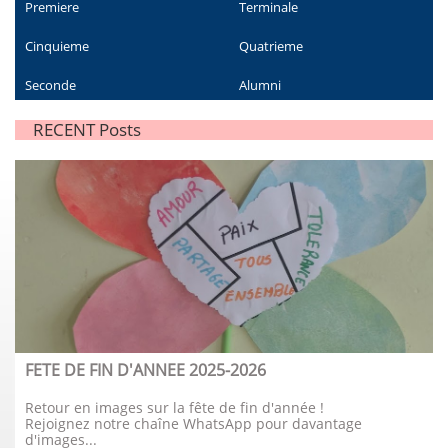
Premiere
Terminale
Cinquieme
Quatrieme
Seconde
Alumni
RECENT Posts
FETE DE FIN D'ANNEE 2025-2026
Retour en images sur la fête de fin d'année !
Rejoignez notre chaîne WhatsApp pour davantage 
d'images...