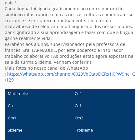
país !
Cada língua foi ligada graficamente ao centro por um fio
simbólico, ilustrando como as nossas culturas comunicam, se
cruzam e se enriquecem mutuamente. Uma forma
maravilhosa de celebrar o multilinguismo dos nossos alunos,
dar significado à sua aprendizagem e fazer com que a língua
ganhe realmente vida.
Parabéns aos alunos, supervisionados pela professora de
francês, Sra. LARNAUDIE, por este poderoso e inspirador
trabalho colaborativo ! As produções estão agora expostas na
sala da turma Sixième. Venham conferir !
Mais fotos no nosso canal de WhatsApp
:
https://whatsapp.com/channel/0029VbCtapDCRs1i0PW9ne1G
/129
Maternelle
Ce2
Cp
Ce1
Cm1
Cm2
Sixieme
Troisieme